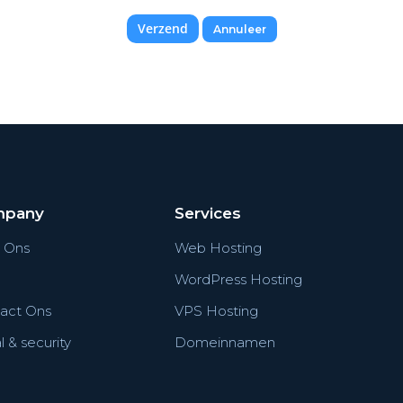
Annuleer
mpany
Services
 Ons
Web Hosting
WordPress Hosting
act Ons
VPS Hosting
 & security
Domeinnamen