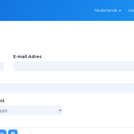
Nederlands
Aa
E-mail Adres
eit
ld