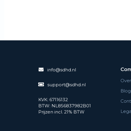
Co
info@sdhd.nl
Over
support@sdhd.nl
Blog
KVK: 67116132
Cont
BTW: NL856837982B01
Legal
Prijzen incl. 21% BTW