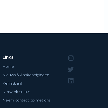
Links
Home
Nieuws & Aankondigingen
Kennisbank
Netwerk status
Neem contact op met ons