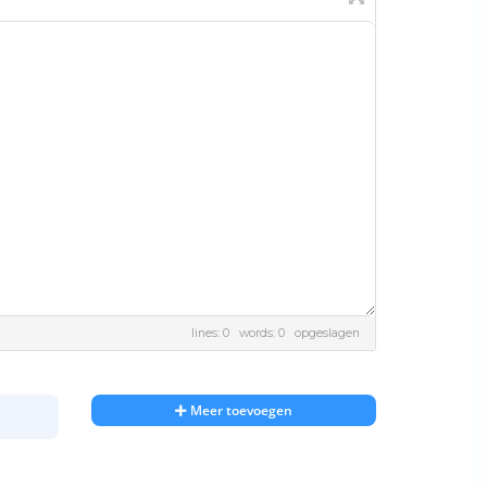
lines: 0 words: 0
opgeslagen
Meer toevoegen