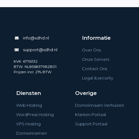
Informatie
info@sdhd.nl
support@sdhd.nl
Over Ons
Onze Servers
KVK: 67116132
BTW: NL856837982B01
Contact Ons
Prijzen incl. 21% BTW
Legal & security
Diensten
Overige
Web Hosting
Domeinnaam Verhuizen
WordPress Hosting
Klanten Portaal
VPS Hosting
Support Portaal
Domeinnamen