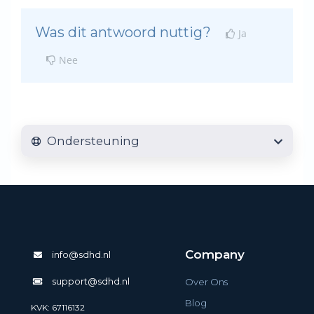
Was dit antwoord nuttig?
Ja
Nee
Ondersteuning
Company
info@sdhd.nl
support@sdhd.nl
Over Ons
Blog
KVK: 67116132