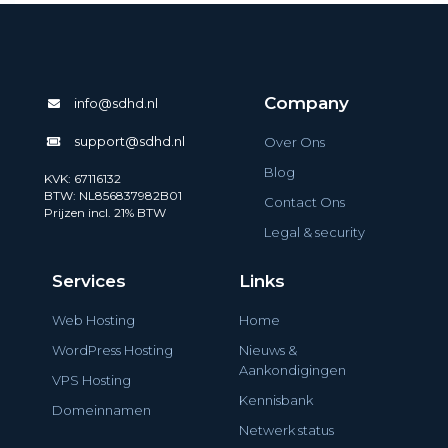
Company
info@sdhd.nl
support@sdhd.nl
Over Ons
Blog
KVK: 67116132
BTW: NL856837982B01
Contact Ons
Prijzen incl. 21% BTW
Legal & security
Services
Links
Web Hosting
Home
WordPress Hosting
Nieuws &
Aankondigingen
VPS Hosting
Kennisbank
Domeinnamen
Netwerk status