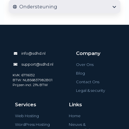
Ondersteuning
Company
info@sdhd.nl
support@sdhd.nl
Over Ons
Blog
KVK: 67116132
BTW: NL856837982B01
Contact Ons
Prijzen incl. 21% BTW
Legal & security
Services
Links
Web Hosting
Home
WordPress Hosting
Nieuws &