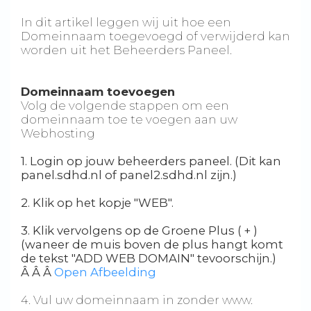
In dit artikel leggen wij uit hoe een
Domeinnaam toegevoegd of verwijderd kan
worden uit het Beheerders Paneel.
Domeinnaam toevoegen
Volg de volgende stappen om een
domeinnaam toe te voegen aan uw
Webhosting
1. Login op jouw beheerders paneel. (Dit kan
panel.sdhd.nl of panel2.sdhd.nl zijn.)
2. Klik op het kopje "WEB".
3. Klik vervolgens op de Groene Plus ( + )
(waneer de muis boven de plus hangt komt
de tekst "ADD WEB DOMAIN" tevoorschijn.)
Â
Â Â
Open Afbeelding
4. Vul uw domeinnaam in zonder www.