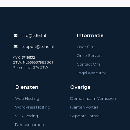
Informatie
info@sdhd.nl
support@sdhd.nl
Over Ons
Onze Servers
KVK: 67116132
BTW: NL856837982B01
Contact Ons
Prijzen incl. 21% BTW
Legal & security
Diensten
Overige
Web Hosting
Domeinnaam Verhuizen
WordPress Hosting
Klanten Portaal
VPS Hosting
Support Portaal
Domeinnamen