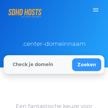
.center-domeinnaam
Een fantastische keuze voor