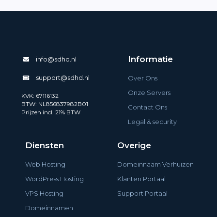
Informatie
info@sdhd.nl
support@sdhd.nl
Over Ons
Onze Servers
KVK: 67116132
BTW: NL856837982B01
Contact Ons
Prijzen incl. 21% BTW
Legal & security
Diensten
Overige
Web Hosting
Domeinnaam Verhuizen
WordPress Hosting
Klanten Portaal
VPS Hosting
Support Portaal
Domeinnamen