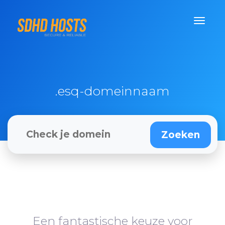
.esq-domeinnaam
Een fantastische keuze voor