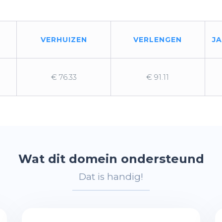
VERHUIZEN
VERLENGEN
J
€ 76.33
€ 91.11
Wat dit domein ondersteund
Dat is handig!