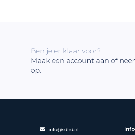
Ben je er klaar voor?
Maak een account aan of nee
op.
Inf
info@sdhd.nl