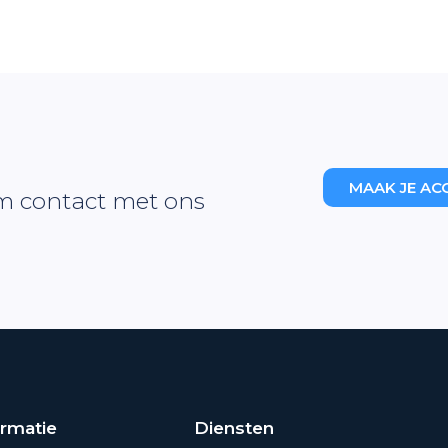
MAAK JE AC
m contact met ons
ormatie
Diensten