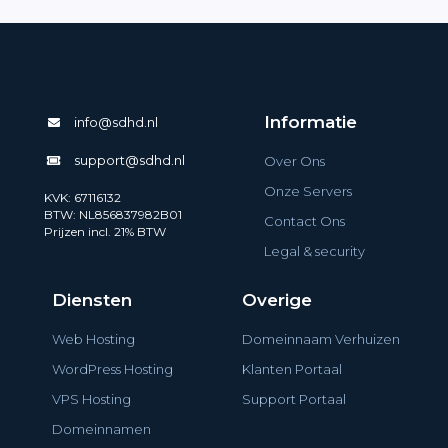
Informatie
info@sdhd.nl
support@sdhd.nl
Over Ons
Onze Servers
KVK: 67116132
BTW: NL856837982B01
Contact Ons
Prijzen incl. 21% BTW
Legal & security
Diensten
Overige
Web Hosting
Domeinnaam Verhuizen
WordPress Hosting
Klanten Portaal
VPS Hosting
Support Portaal
Domeinnamen