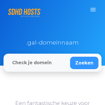
.gal-domeinnaam
Een fantastische keuze voor