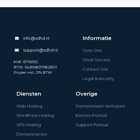
Informatie
info@sdhd.nl
support@sdhd.nl
Over Ons
Onze Servers
KVK: 67116132
BTW: NL856837982B01
Contact Ons
Prijzen incl. 21% BTW
Legal & security
Diensten
Overige
Web Hosting
Domeinnaam Verhuizen
WordPress Hosting
Klanten Portaal
VPS Hosting
Support Portaal
Domeinnamen