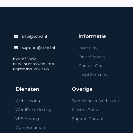
Informatie
info@sdhd.nl
support@sdhd.nl
Over Ons
Onze Servers
KVK: 67116132
BTW: NL856837982B01
Contact Ons
Prijzen incl. 21% BTW
Legal & security
Diensten
Overige
Web Hosting
Domeinnaam Verhuizen
WordPress Hosting
Klanten Portaal
VPS Hosting
Support Portaal
Domeinnamen