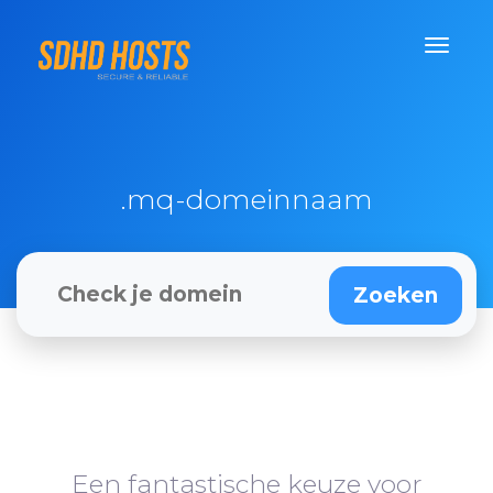
.mq-domeinnaam
Een fantastische keuze voor