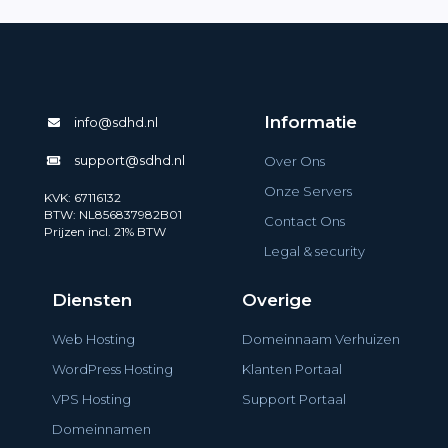
Informatie
info@sdhd.nl
support@sdhd.nl
Over Ons
Onze Servers
KVK: 67116132
BTW: NL856837982B01
Contact Ons
Prijzen incl. 21% BTW
Legal & security
Diensten
Overige
Web Hosting
Domeinnaam Verhuizen
WordPress Hosting
Klanten Portaal
VPS Hosting
Support Portaal
Domeinnamen