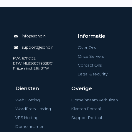
Informatie
info@sdhd.nl
support@sdhd.nl
Over Ons
Onze Servers
KVK: 67116132
BTW: NL856837982B01
Contact Ons
Prijzen incl. 21% BTW
Legal & security
Diensten
Overige
Web Hosting
Domeinnaam Verhuizen
WordPress Hosting
Klanten Portaal
VPS Hosting
Support Portaal
Domeinnamen