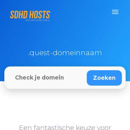
.quest-domeinnaam
Een fantastische keuze voor