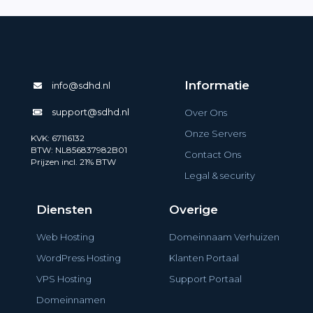
Informatie
info@sdhd.nl
support@sdhd.nl
Over Ons
Onze Servers
KVK: 67116132
BTW: NL856837982B01
Contact Ons
Prijzen incl. 21% BTW
Legal & security
Diensten
Overige
Web Hosting
Domeinnaam Verhuizen
WordPress Hosting
Klanten Portaal
VPS Hosting
Support Portaal
Domeinnamen