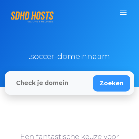
.soccer-domeinnaam
Een fantastische keuze voor