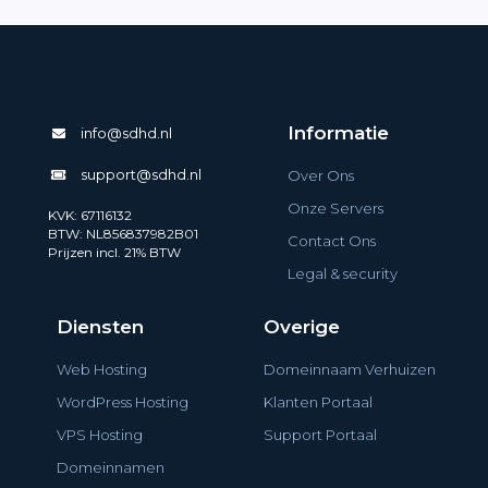
Informatie
info@sdhd.nl
support@sdhd.nl
Over Ons
Onze Servers
KVK: 67116132
BTW: NL856837982B01
Contact Ons
Prijzen incl. 21% BTW
Legal & security
Diensten
Overige
Web Hosting
Domeinnaam Verhuizen
WordPress Hosting
Klanten Portaal
VPS Hosting
Support Portaal
Domeinnamen