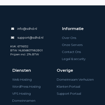
Informatie
info@sdhd.nl
support@sdhd.nl
Over Ons
Onze Servers
KVK: 67116132
BTW: NL856837982B01
Contact Ons
Prijzen incl. 21% BTW
Legal & security
Diensten
Overige
Web Hosting
Domeinnaam Verhuizen
WordPress Hosting
Klanten Portaal
VPS Hosting
Support Portaal
Domeinnamen