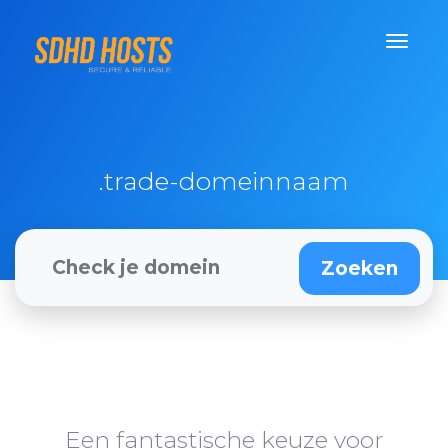
.trade-domeinnaam
Een fantastische keuze voor