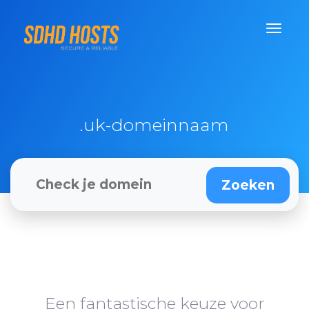
.uk-domeinnaam
Een fantastische keuze voor