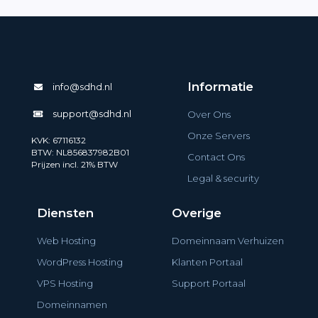
Informatie
info@sdhd.nl
support@sdhd.nl
Over Ons
Onze Servers
KVK: 67116132
BTW: NL856837982B01
Contact Ons
Prijzen incl. 21% BTW
Legal & security
Diensten
Overige
Web Hosting
Domeinnaam Verhuizen
WordPress Hosting
Klanten Portaal
VPS Hosting
Support Portaal
Domeinnamen