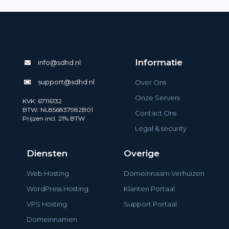
Informatie
info@sdhd.nl
support@sdhd.nl
Over Ons
Onze Servers
KVK: 67116132
BTW: NL856837982B01
Contact Ons
Prijzen incl. 21% BTW
Legal & security
Diensten
Overige
Web Hosting
Domeinnaam Verhuizen
WordPress Hosting
Klanten Portaal
VPS Hosting
Support Portaal
Domeinnamen