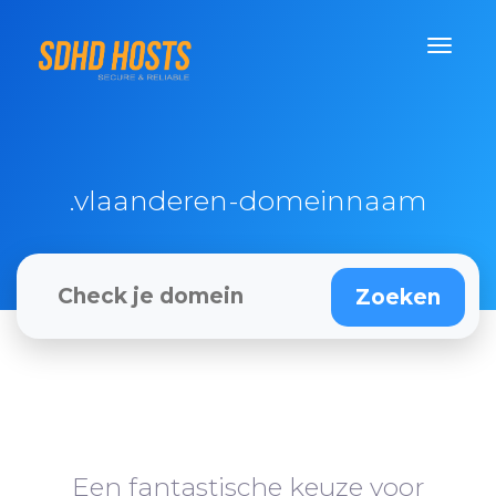
.vlaanderen-domeinnaam
Een fantastische keuze voor