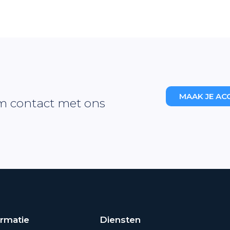
MAAK JE AC
m contact met ons
ormatie
Diensten