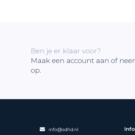
Ben je er klaar voor?
Maak een account aan of nee
op.
Inf
info@sdhd.nl