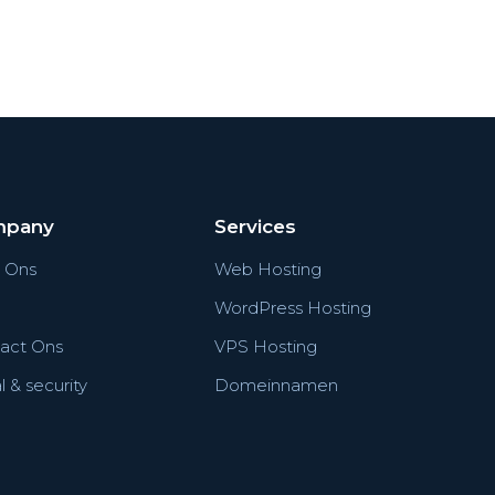
mpany
Services
 Ons
Web Hosting
WordPress Hosting
act Ons
VPS Hosting
 & security
Domeinnamen