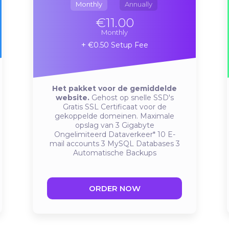
Monthly
Annually
€11.00
Monthly
€0.50 Setup Fee
Het pakket voor de gemiddelde
website.
Gehost op snelle SSD's
Gratis SSL Certificaat voor de
gekoppelde domeinen.
Maximale
opslag van 3 Gigabyte
Ongelimiteerd Dataverkeer*
10 E-
mail accounts
3 MySQL Databases
3
Automatische Backups
ORDER NOW