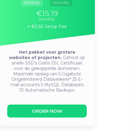
Monthly
Annually
€15.19
Monthly
€0.50 Setup Fee
Het pakket voor grotere
websites of projecten.
Gehost op
snelle SSD's
Gratis SSL Certificaat
voor de gekoppelde domeinen.
Maximale opslag van 5 Gigabyte
Ongelimiteerd Dataverkeer*
25 E-
mail accounts
5 MySQL Databases
10 Automatische Backups.
ORDER NOW