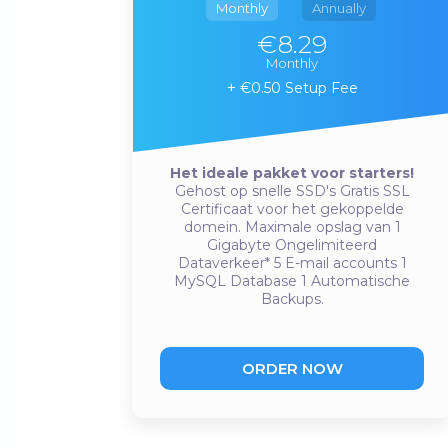
Monthly
Annually
€8.29
Monthly
€0.50 Setup Fee
Het ideale pakket voor starters!
Gehost op snelle SSD's
Gratis SSL
Certificaat voor het gekoppelde
domein.
Maximale opslag van 1
Gigabyte
Ongelimiteerd
Dataverkeer*
5 E-mail accounts
1
MySQL Database
1 Automatische
Backups.
ORDER NOW