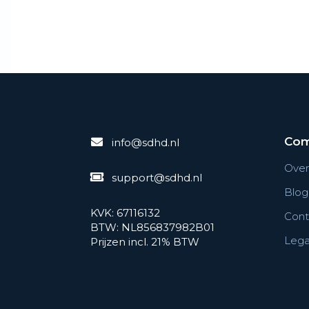
Co
info@sdhd.nl
Over
support@sdhd.nl
Blog
KVK: 67116132
Cont
BTW: NL856837982B01
Legal
Prijzen incl. 21% BTW