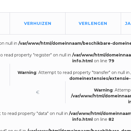
VERHUIZEN
VERLENGEN
J
on null in
/var/www/html/domeinnaam/beschikbare-domeinex
o read property "register" on null in
/var/www/html/domeinnaa
info.html
on line
79
Warning
: Attempt to read property "transfer" on null in
domeinextensies/extensie-
Warning
: Attempt
€
/var/www/html/domeinnaa
i
 to read property "data" on null in
/var/www/html/domeinnaam
info.html
on line
82