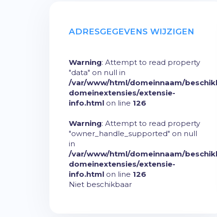
ADRESGEGEVENS WIJZIGEN
Warning
: Attempt to read property
"data" on null in
/var/www/html/domeinnaam/beschik
domeinextensies/extensie-
info.html
on line
126
Warning
: Attempt to read property
"owner_handle_supported" on null
in
/var/www/html/domeinnaam/beschik
domeinextensies/extensie-
info.html
on line
126
Niet beschikbaar