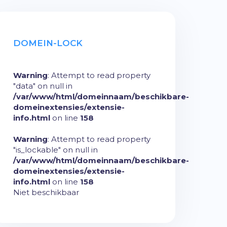
DOMEIN-LOCK
Warning
: Attempt to read property
"data" on null in
/var/www/html/domeinnaam/beschikbare-
domeinextensies/extensie-
info.html
on line
158
Warning
: Attempt to read property
"is_lockable" on null in
/var/www/html/domeinnaam/beschikbare-
domeinextensies/extensie-
info.html
on line
158
Niet beschikbaar