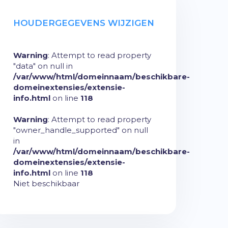
HOUDERGEGEVENS WIJZIGEN
Warning
: Attempt to read property
"data" on null in
/var/www/html/domeinnaam/beschikbare-
domeinextensies/extensie-
info.html
on line
118
Warning
: Attempt to read property
"owner_handle_supported" on null
in
/var/www/html/domeinnaam/beschikbare-
domeinextensies/extensie-
info.html
on line
118
Niet beschikbaar