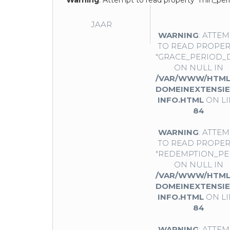
Warning
: Attempt to read property "min_peri
JAAR
WARNING
: ATTE
TO READ PROPER
"GRACE_PERIOD_
ON NULL IN
/VAR/WWW/HTML
DOMEINEXTENSIE
INFO.HTML
ON LI
84
WARNING
: ATTE
TO READ PROPER
"REDEMPTION_PE
ON NULL IN
/VAR/WWW/HTML
DOMEINEXTENSIE
INFO.HTML
ON LI
84
WARNING
: ATTE