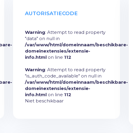
AUTORISATIECODE
Warning
: Attempt to read property
"data" on null in
bare-
/var/www/html/domeinnaam/beschikbare-
domeinextensies/extensie-
info.html
on line
112
Warning
: Attempt to read property
"is_auth_code_available" on null in
bare-
/var/www/html/domeinnaam/beschikbare-
domeinextensies/extensie-
info.html
on line
112
Niet beschikbaar