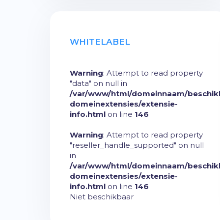
WHITELABEL
Warning
: Attempt to read property
"data" on null in
/var/www/html/domeinnaam/beschik
domeinextensies/extensie-
info.html
on line
146
Warning
: Attempt to read property
"reseller_handle_supported" on null
in
/var/www/html/domeinnaam/beschik
domeinextensies/extensie-
info.html
on line
146
Niet beschikbaar