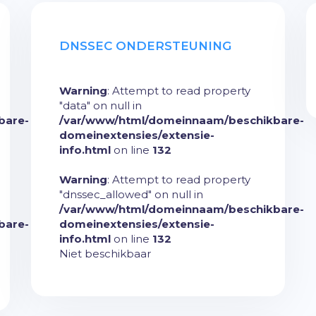
DNSSEC ONDERSTEUNING
Warning
: Attempt to read property
"data" on null in
bare-
/var/www/html/domeinnaam/beschikbare-
domeinextensies/extensie-
info.html
on line
132
Warning
: Attempt to read property
"dnssec_allowed" on null in
/var/www/html/domeinnaam/beschikbare-
bare-
domeinextensies/extensie-
info.html
on line
132
Niet beschikbaar