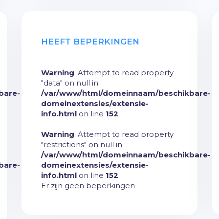
HEEFT BEPERKINGEN
Warning
: Attempt to read property
"data" on null in
bare-
/var/www/html/domeinnaam/beschikbare-
domeinextensies/extensie-
info.html
on line
152
Warning
: Attempt to read property
"restrictions" on null in
/var/www/html/domeinnaam/beschikbare-
bare-
domeinextensies/extensie-
info.html
on line
152
Er zijn geen beperkingen