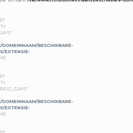
od" on null in
/var/www/html/domeinnaam/beschikbare-dome
MPT
TY
DAYS"
/DOMEINNAAM/BESCHIKBARE-
S/EXTENSIE-
NE
MPT
TY
RIOD_DAYS"
/DOMEINNAAM/BESCHIKBARE-
S/EXTENSIE-
NE
MPT