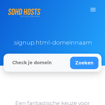
.signup.html-domeinnaam
Een fantastische keuze voor