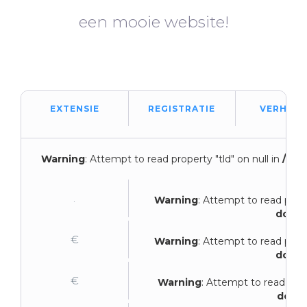
een mooie website!
EXTENSIE
REGISTRATIE
VERHUIZ
Warning
: Attempt to read property "tld" on null in
/var
in
.
Warning
: Attempt to read prope
domei
€
Warning
: Attempt to read prope
domei
€
Warning
: Attempt to read prop
domei