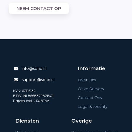
NEEM CONTACT OP
Informatie
info@sdhd.nl
support@sdhd.nl
Over Ons
Onze Servers
KVK: 67116132
BTW: NL856837982B01
Contact Ons
Prijzen incl. 21% BTW
Legal & security
Diensten
Overige